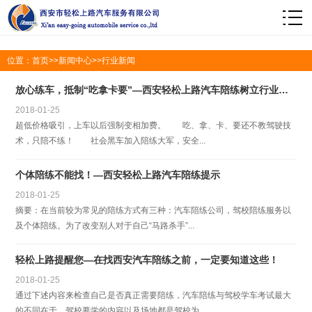
1
位置：
首页
>>
新闻中心
>>
行业新闻
放心练车，抵制“吃拿卡要”—西安轻松上路汽车陪练树立行业标准
2018-01-25
超低价格吸引，上车以后强制变相加费。 吃、拿、卡、要还不教驾驶技
术，只陪不练！ 社会黑车加入陪练大军，安全...
个体陪练不能找！—西安轻松上路汽车陪练提示
2018-01-25
摘要：在当前较为常见的陪练方式有三种：汽车陪练公司，驾校陪练服务以
及个体陪练。为了改变别人对于自己“马路杀手”...
轻松上路提醒您—在找西安汽车陪练之前，一定要知道这些！
2018-01-25
通过下述内容来检查自己是否真正需要陪练，汽车陪练与驾校学车考试最大
的不同在于，驾校要学的内容以及场地都是驾校为...